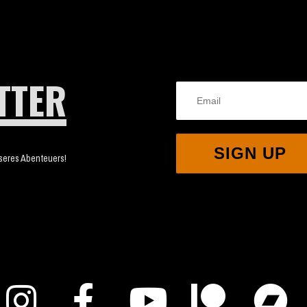
TTER
SIGN UP
nseres Abenteuers!