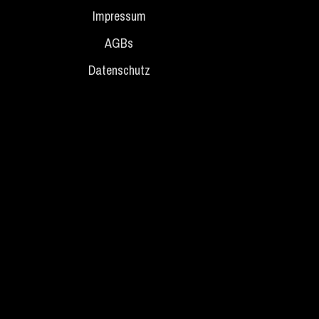
Impressum
AGBs
Datenschutz
m_title }}
{{ track.lenght }}