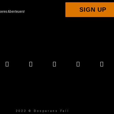
SIGN UP
nseres Abenteuers!
2022 © Bosparans Fall