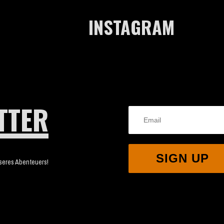
INSTAGRAM
TTER
SIGN UP
nseres Abenteuers!