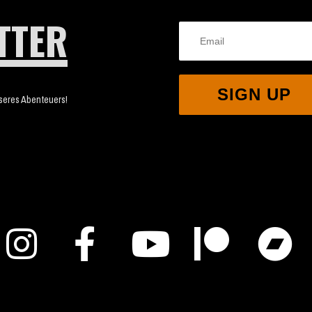
TTER
SIGN UP
nseres Abenteuers!