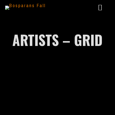
ARTISTS – GRID
2024 – LIVE @ AAARGH FESTIVAL
2023 – GÖTTERSPIEL: DUNKLE ZEITEN
2022 – PANTHEON