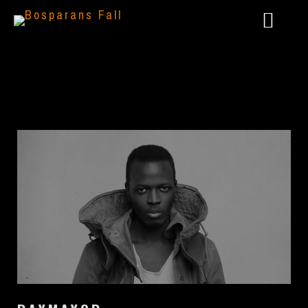
2024 – LIVE @ AAARGH FESTIVAL
2023 – GÖTTERSPIEL: DUNKLE ZEITEN
2022 – PANTHEON